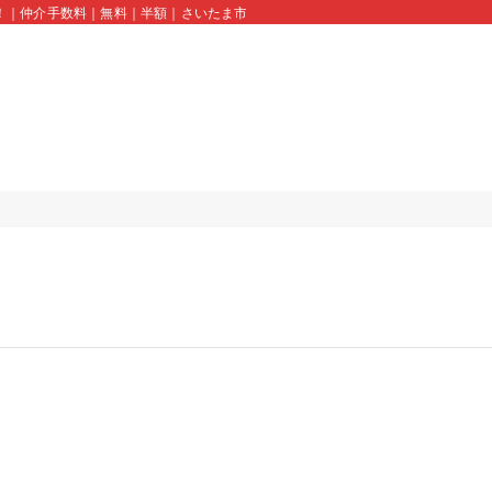
！｜仲介手数料｜無料｜半額｜さいたま市｜川口市｜蕨市｜久喜市｜スモトクホーム 