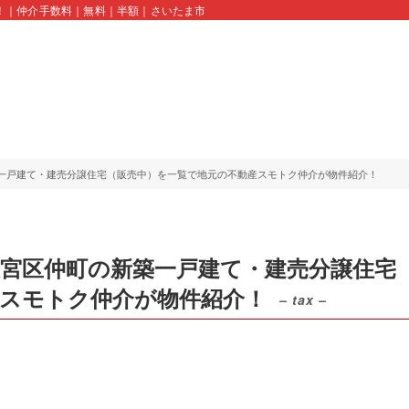
！｜仲介手数料｜無料｜半額｜さいたま市｜川口市｜蕨市｜久喜市｜スモトクホーム 
一戸建て・建売分譲住宅（販売中）を一覧で地元の不動産スモトク仲介が物件紹介！
宮区仲町の新築一戸建て・建売分譲住宅
産スモトク仲介が物件紹介！
– tax –