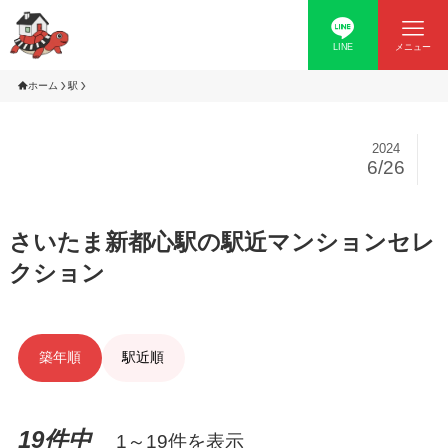
LINE
メニュー
ホーム
駅
2024
6/26
さいたま新都心駅の駅近マンションセレ
クション
築年順
駅近順
19件中
1～19件を表示