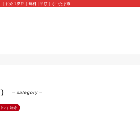
！｜仲介手数料｜無料｜半額｜さいたま市｜川口市｜蕨市｜久喜市｜スモトクホーム 
額）
– category –
中マ）路線